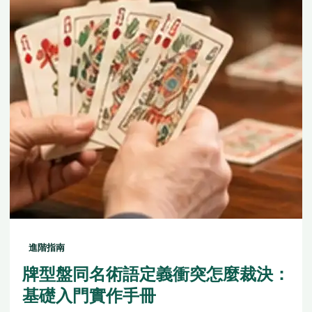
進階指南
牌型盤同名術語定義衝突怎麼裁決：
基礎入門實作手冊