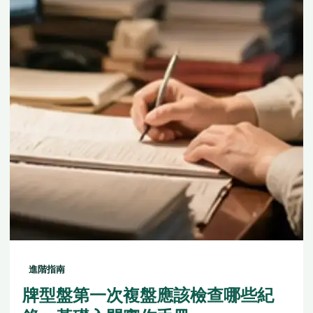
進階指南
牌型盤第一次複盤應該檢查哪些紀