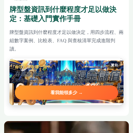
牌型盤資訊到什麼程度才足以做決
定：基礎入門實作手冊
牌型盤資訊到什麼程度才足以做決定，用四步流程、兩
組數字案例、比較表、FAQ 與查核清單完成進階判
讀。
贊助
你現在卡在哪一階？
存越多送越多，階梯彩金
累積儲值達標自動解鎖對應彩金，階梯越高送越狠。
看我能領多少 →