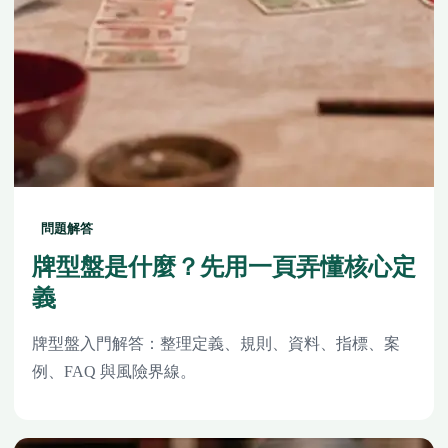
問題解答
牌型盤是什麼？先用一頁弄懂核心定
義
牌型盤入門解答：整理定義、規則、資料、指標、案
例、FAQ 與風險界線。