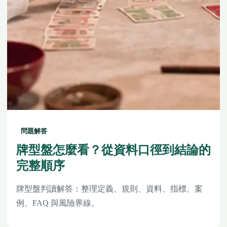
問題解答
牌型盤怎麼看？從資料口徑到結論的
完整順序
牌型盤判讀解答：整理定義、規則、資料、指標、案
例、FAQ 與風險界線。