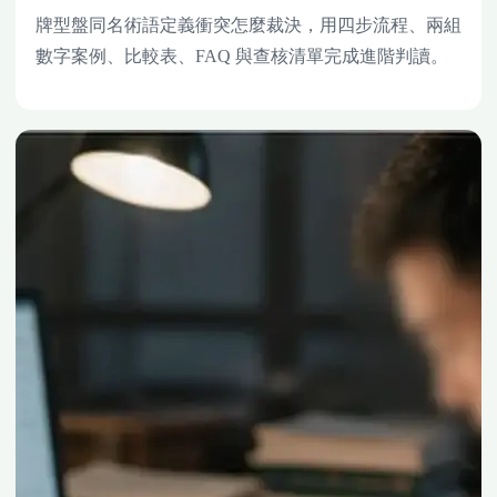
牌型盤同名術語定義衝突怎麼裁決，用四步流程、兩組
數字案例、比較表、FAQ 與查核清單完成進階判讀。