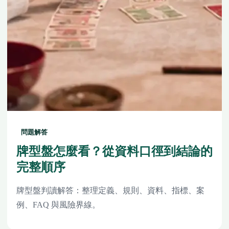
問題解答
牌型盤怎麼看？從資料口徑到結論的
完整順序
牌型盤判讀解答：整理定義、規則、資料、指標、案
例、FAQ 與風險界線。