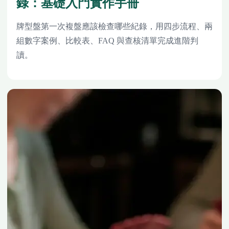
錄：基礎入門實作手冊
牌型盤第一次複盤應該檢查哪些紀錄，用四步流程、兩
組數字案例、比較表、FAQ 與查核清單完成進階判
讀。