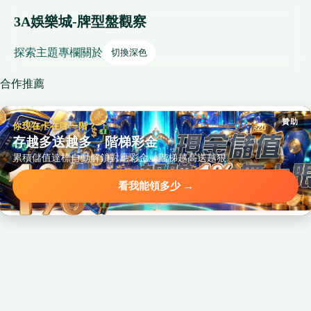
3A娛樂城-牌型盤觀察
探索
主題
專欄
關於
切換深色
合作推薦
贊助
你現在卡在哪一階？
存越多送越多，階梯彩金
累積儲值達標自動解鎖對應彩金，階梯越高送越狠。
看我能領多少 →