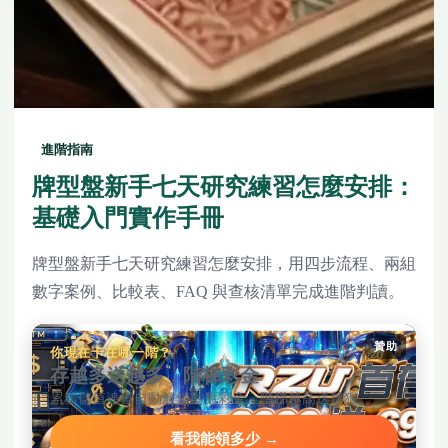
進階指南
牌型盤新手七天研究練習怎麼安排：
基礎入門實作手冊
牌型盤新手七天研究練習怎麼安排，用四步流程、兩組
數字案例、比較表、FAQ 與查核清單完成進階判讀。
贊助
你現在卡在哪一階？
存越多送越多，階梯彩金
累積儲值達標自動解鎖對應彩金，階梯越高送越狠。
看我能領多少 →