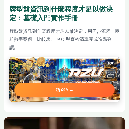
牌型盤資訊到什麼程度才足以做決
定：基礎入門實作手冊
牌型盤資訊到什麼程度才足以做決定，用四步流程、兩
組數字案例、比較表、FAQ 與查核清單完成進階判
讀。
贊助
第一筆就多三成本金
首存 2000 直接送 699
新會員限定加碼，碼量只要彩金五倍，領完就能玩。
領 699 →