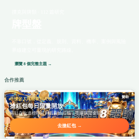
撲克與牌類 · 112 篇研究
牌型盤
不靠口號，從定義、規則、資料、機率、案例與風險
界線建立可重現的研究路線。
瀏覽 8 個完整主題 →
合作推薦
贊助
手慢的人只能看別人領
搶紅包每日限量開放
當日存款達標即可到首頁搶紅包，手速決定金額。
去搶紅包 →