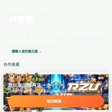
撲克與牌類 · 112 篇研究
牌型盤
不靠口號，從定義、規則、資料、機率、案例與風險
界線建立可重現的研究路線。
瀏覽 8 個完整主題 →
合作推薦
贊助
很久沒回來？這包是你的
老玩家回歸再送一次
回鍋會員專屬彩金，優惠頁面一鍵領取不用問客服。
領回歸禮 →