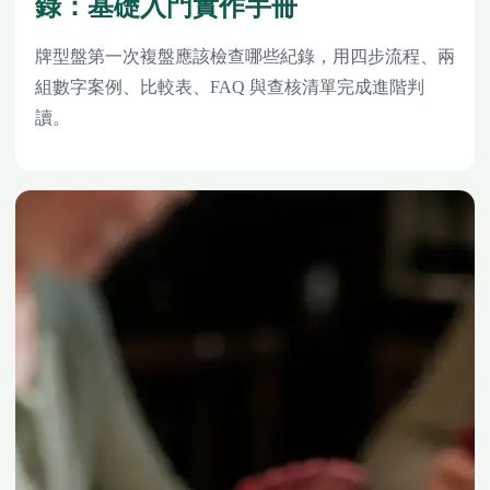
錄：基礎入門實作手冊
牌型盤第一次複盤應該檢查哪些紀錄，用四步流程、兩
組數字案例、比較表、FAQ 與查核清單完成進階判
讀。