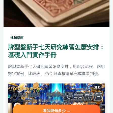
進階指南
牌型盤新手七天研究練習怎麼安排：
基礎入門實作手冊
牌型盤新手七天研究練習怎麼安排，用四步流程、兩組
數字案例、比較表、FAQ 與查核清單完成進階判讀。
贊助
你現在卡在哪一階？
存越多送越多，階梯彩金
累積儲值達標自動解鎖對應彩金，階梯越高送越狠。
看我能領多少 →