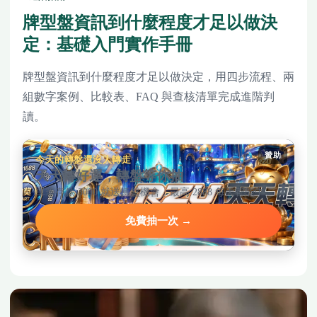
牌型盤資訊到什麼程度才足以做決
定：基礎入門實作手冊
牌型盤資訊到什麼程度才足以做決定，用四步流程、兩
組數字案例、比較表、FAQ 與查核清單完成進階判
讀。
贊助
今天的轉盤還沒人轉走
天天轉好運，轉盤等你抽
單筆存款 3000 就送轉盤機會，最高 2888 每天都能中。
免費抽一次 →