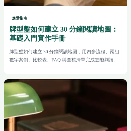
進階指南
牌型盤如何建立 30 分鐘閱讀地圖：
基礎入門實作手冊
牌型盤如何建立 30 分鐘閱讀地圖，用四步流程、兩組
數字案例、比較表、FAQ 與查核清單完成進階判讀。