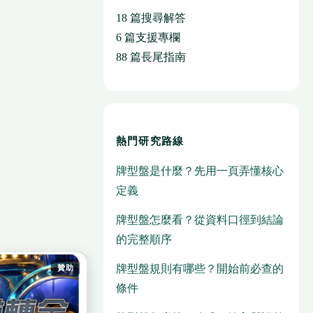
18 篇搜尋解答
6 篇支援專欄
88 篇長尾指南
熱門研究路線
牌型盤是什麼？先用一頁弄懂核心
定義
牌型盤怎麼看？從資料口徑到結論
的完整順序
牌型盤規則有哪些？開始前必查的
贊助
條件