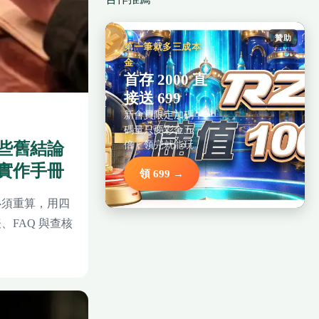
贊助
第一筆就多三成本
金
首存 2000 直
接送 699
新會員限定加碼，
碼量只要彩金五
倍，領完就能玩。
些舊結論
實作手冊
領 699 →
必須重算，用四
FAQ 與查核