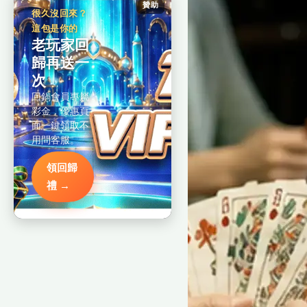
贊助
很久沒回來？
這包是你的
老玩家回
歸再送一
次
回鍋會員專屬
彩金，優惠頁
面一鍵領取不
用問客服。
領回歸
禮 →