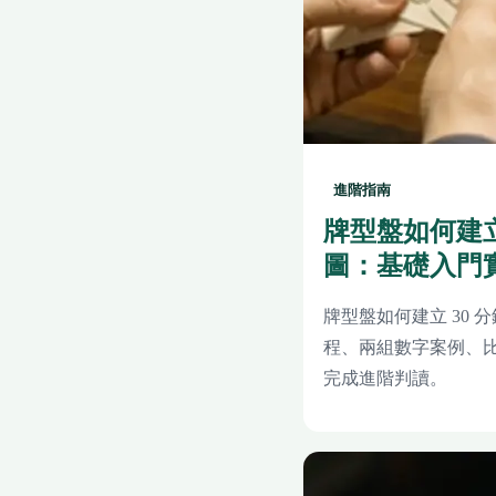
進階指南
牌型盤如何建立
圖：基礎入門
牌型盤如何建立 30 
程、兩組數字案例、比
完成進階判讀。