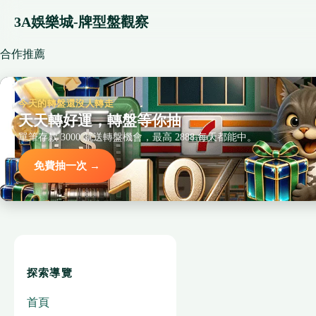
3A娛樂城-牌型盤觀察
合作推薦
今天的轉盤還沒人轉走
天天轉好運，轉盤等你抽
單筆存款 3000 就送轉盤機會，最高 2888 每天都能中。
免費抽一次 →
探索導覽
首頁