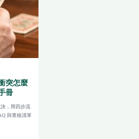
衝突怎麼
手冊
裁決，用四步流
Q 與查核清單