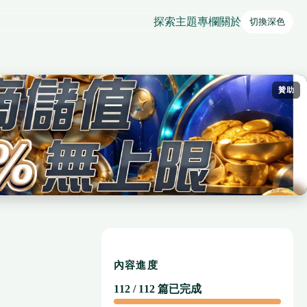
探索
主題
專欄
關於
切換深色
贊助
內容進度
112 / 112 篇已完成