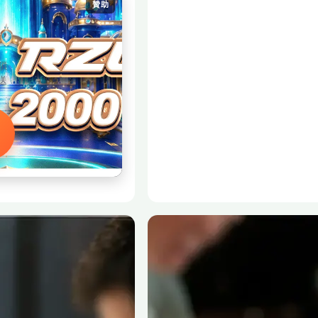
贊助
，
鎖
送