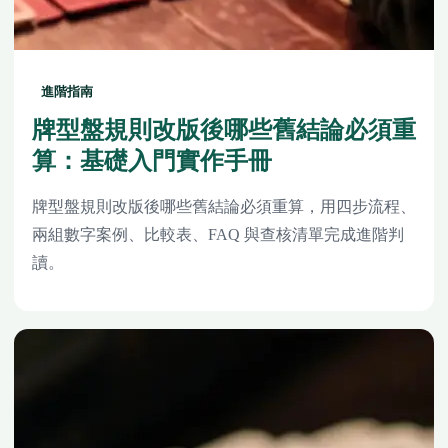
進階指南
牌型盤規則改版後哪些舊結論必須重
算：基礎入門實作手冊
牌型盤規則改版後哪些舊結論必須重算，用四步流程、
兩組數字案例、比較表、FAQ 與查核清單完成進階判
讀。