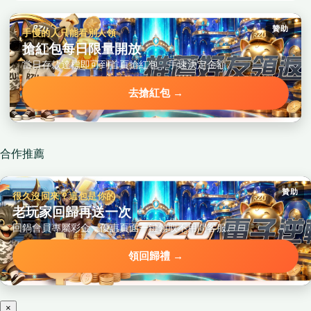
贊助
手慢的人只能看別人領
搶紅包每日限量開放
當日存款達標即可到首頁搶紅包，手速決定金額。
去搶紅包 →
合作推薦
贊助
很久沒回來？這包是你的
老玩家回歸再送一次
回鍋會員專屬彩金，優惠頁面一鍵領取不用問客服。
領回歸禮 →
×