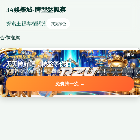
3A娛樂城-牌型盤觀察
探索
主題
專欄
關於
切換深色
合作推薦
贊助
今天的轉盤還沒人轉走
天天轉好運，轉盤等你抽
單筆存款 3000 就送轉盤機會，最高 2888 每天都能中。
免費抽一次 →