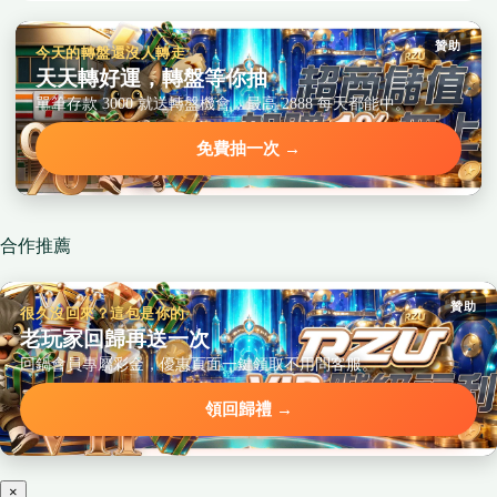
贊助
今天的轉盤還沒人轉走
天天轉好運，轉盤等你抽
單筆存款 3000 就送轉盤機會，最高 2888 每天都能中。
免費抽一次 →
合作推薦
贊助
很久沒回來？這包是你的
老玩家回歸再送一次
回鍋會員專屬彩金，優惠頁面一鍵領取不用問客服。
領回歸禮 →
×