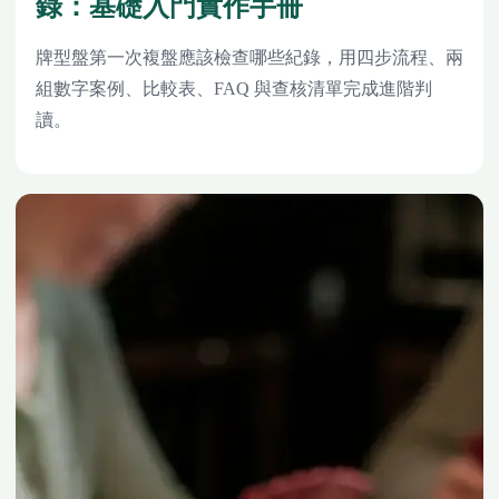
錄：基礎入門實作手冊
牌型盤第一次複盤應該檢查哪些紀錄，用四步流程、兩
組數字案例、比較表、FAQ 與查核清單完成進階判
讀。