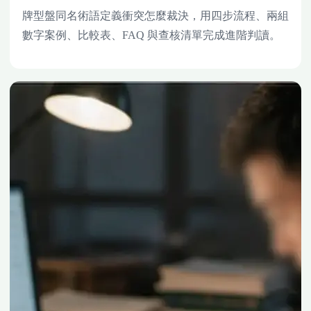
牌型盤同名術語定義衝突怎麼裁決，用四步流程、兩組
數字案例、比較表、FAQ 與查核清單完成進階判讀。