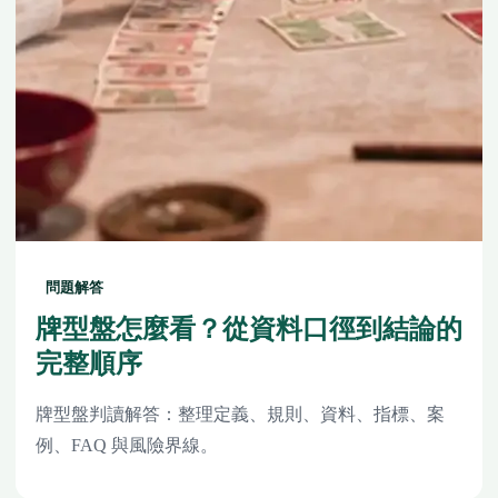
問題解答
牌型盤怎麼看？從資料口徑到結論的
完整順序
牌型盤判讀解答：整理定義、規則、資料、指標、案
例、FAQ 與風險界線。