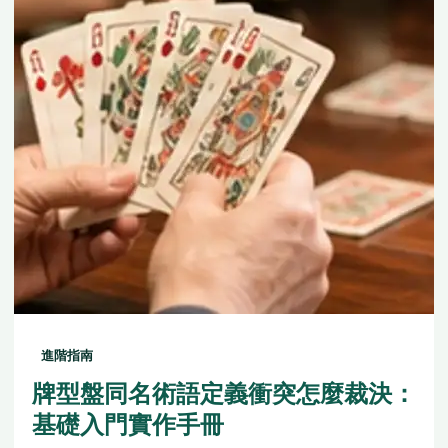
進階指南
牌型盤同名術語定義衝突怎麼裁決：
基礎入門實作手冊