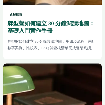
進階指南
牌型盤如何建立 30 分鐘閱讀地圖：
基礎入門實作手冊
牌型盤如何建立 30 分鐘閱讀地圖，用四步流程、兩組
數字案例、比較表、FAQ 與查核清單完成進階判讀。