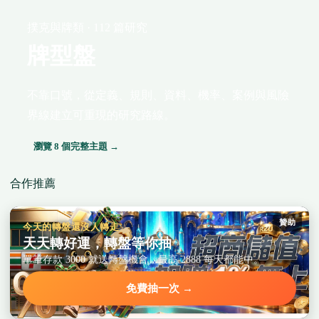
撲克與牌類 · 112 篇研究
牌型盤
不靠口號，從定義、規則、資料、機率、案例與風險
界線建立可重現的研究路線。
瀏覽 8 個完整主題 →
合作推薦
贊助
今天的轉盤還沒人轉走
天天轉好運，轉盤等你抽
單筆存款 3000 就送轉盤機會，最高 2888 每天都能中。
免費抽一次 →