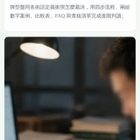
牌型盤同名術語定義衝突怎麼裁決，用四步流程、兩組
數字案例、比較表、FAQ 與查核清單完成進階判讀。