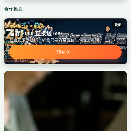
合作推薦
贊助
第一筆就多三成本金
首存 2000 直接送 699
新會員限定加碼，碼量只要彩金五倍，領完就能玩。
領 699 →