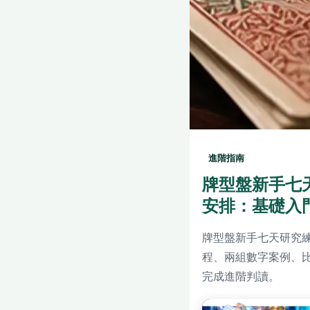
進階指南
牌型盤新手七
安排：基礎入
牌型盤新手七天研究
程、兩組數字案例、比
完成進階判讀。