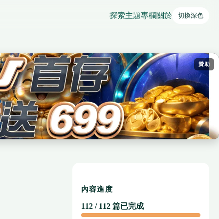
探索
主題
專欄
關於
切換深色
贊助
內容進度
112 / 112 篇已完成