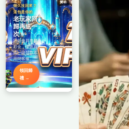
贊助
很久沒回來？
這包是你的
老玩家回
歸再送一
次
回鍋會員專屬
彩金，優惠頁
面一鍵領取不
用問客服。
領回歸
禮 →