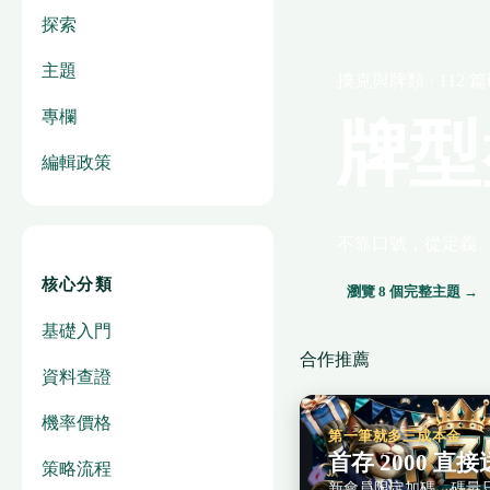
探索
主題
撲克與牌類 · 112 
專欄
牌型
編輯政策
不靠口號，從定義
核心分類
瀏覽 8 個完整主題 →
基礎入門
合作推薦
資料查證
機率價格
第一筆就多三成本金
首存 2000 直接送
策略流程
新會員限定加碼，碼量