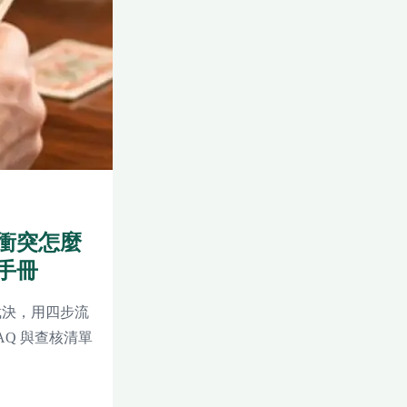
衝突怎麼
手冊
裁決，用四步流
Q 與查核清單