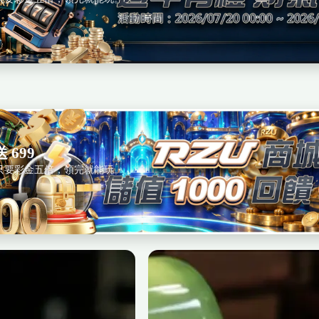
 699
只要彩金五倍，領完就能玩。