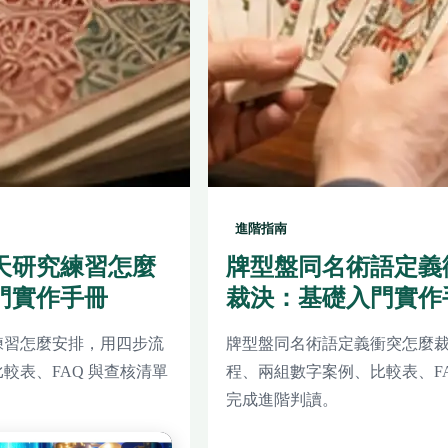
進階指南
天研究練習怎麼
牌型盤同名術語定義
門實作手冊
裁決：基礎入門實作
練習怎麼安排，用四步流
牌型盤同名術語定義衝突怎麼
較表、FAQ 與查核清單
程、兩組數字案例、比較表、FA
完成進階判讀。