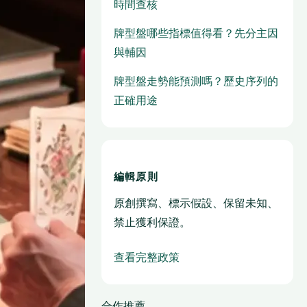
時間查核
牌型盤哪些指標值得看？先分主因
與輔因
牌型盤走勢能預測嗎？歷史序列的
正確用途
編輯原則
原創撰寫、標示假設、保留未知、
禁止獲利保證。
查看完整政策
合作推薦