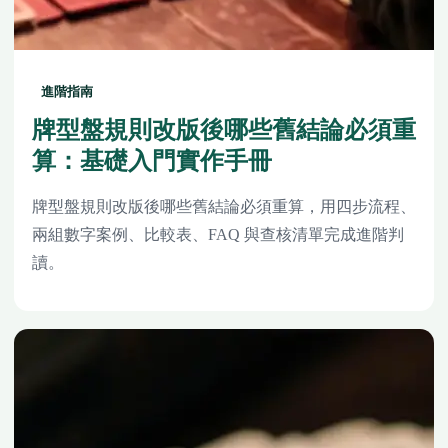
進階指南
牌型盤規則改版後哪些舊結論必須重
算：基礎入門實作手冊
牌型盤規則改版後哪些舊結論必須重算，用四步流程、
兩組數字案例、比較表、FAQ 與查核清單完成進階判
讀。