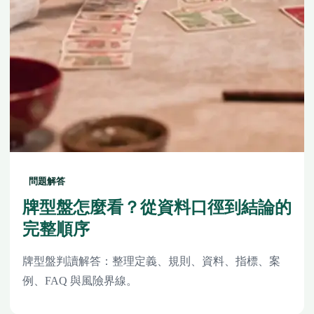
問題解答
牌型盤怎麼看？從資料口徑到結論的
完整順序
牌型盤判讀解答：整理定義、規則、資料、指標、案
例、FAQ 與風險界線。