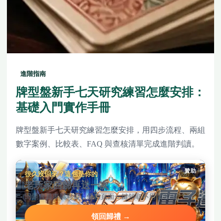
進階指南
牌型盤新手七天研究練習怎麼安排：
基礎入門實作手冊
牌型盤新手七天研究練習怎麼安排，用四步流程、兩組
數字案例、比較表、FAQ 與查核清單完成進階判讀。
贊助
很久沒回來？這包是你的
老玩家回歸再送一次
回鍋會員專屬彩金，優惠頁面一鍵領取不用問客服。
領回歸禮 →