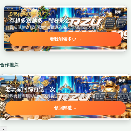
贊助
你現在卡在哪一階？
存越多送越多，階梯彩金
累積儲值達標自動解鎖對應彩金，階梯越高送越狠。
看我能領多少 →
合作推薦
贊助
很久沒回來？這包是你的
老玩家回歸再送一次
回鍋會員專屬彩金，優惠頁面一鍵領取不用問客服。
領回歸禮 →
×