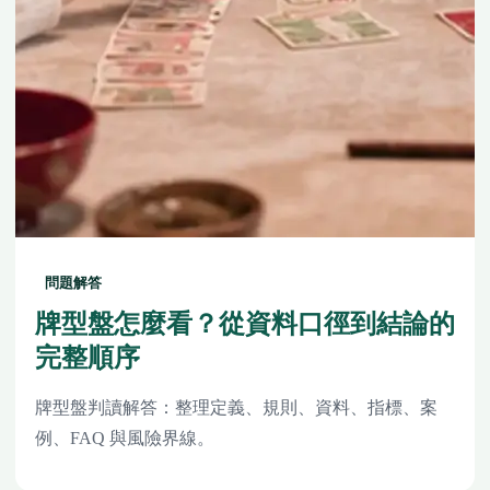
問題解答
牌型盤怎麼看？從資料口徑到結論的
完整順序
牌型盤判讀解答：整理定義、規則、資料、指標、案
例、FAQ 與風險界線。