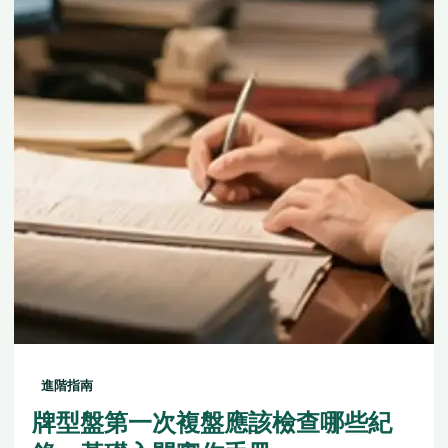
進階指南
牌型盤第一次複盤應該檢查哪些紀