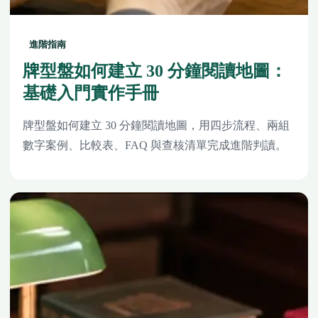
進階指南
牌型盤如何建立 30 分鐘閱讀地圖：
基礎入門實作手冊
牌型盤如何建立 30 分鐘閱讀地圖，用四步流程、兩組
數字案例、比較表、FAQ 與查核清單完成進階判讀。