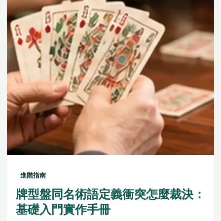
進階指南
牌型盤同名術語定義衝突怎麼裁決：
基礎入門實作手冊