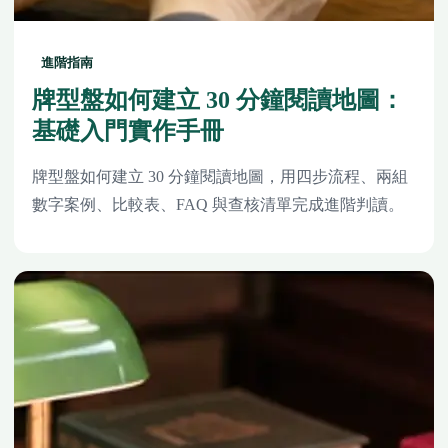
進階指南
牌型盤如何建立 30 分鐘閱讀地圖：
基礎入門實作手冊
牌型盤如何建立 30 分鐘閱讀地圖，用四步流程、兩組
數字案例、比較表、FAQ 與查核清單完成進階判讀。