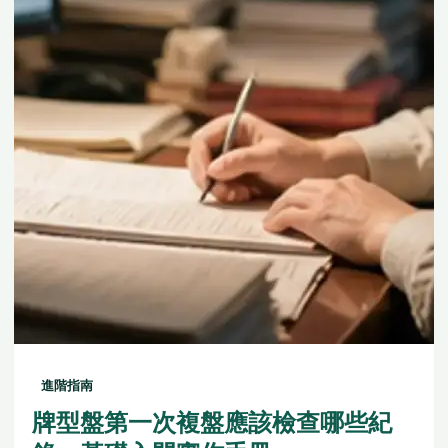
進階指南
牌型盤第一次複盤應該檢查哪些紀