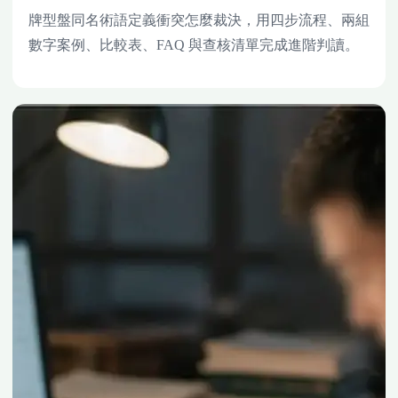
牌型盤同名術語定義衝突怎麼裁決，用四步流程、兩組
數字案例、比較表、FAQ 與查核清單完成進階判讀。