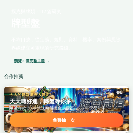
撲克與牌類 · 112 篇研究
牌型盤
不靠口號，從定義、規則、資料、機率、案例與風險
界線建立可重現的研究路線。
瀏覽 8 個完整主題 →
合作推薦
贊助
今天的轉盤還沒人轉走
天天轉好運，轉盤等你抽
單筆存款 3000 就送轉盤機會，最高 2888 每天都能中。
免費抽一次 →