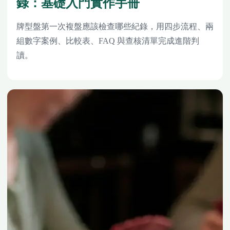
錄：基礎入門實作手冊
牌型盤第一次複盤應該檢查哪些紀錄，用四步流程、兩
組數字案例、比較表、FAQ 與查核清單完成進階判
讀。