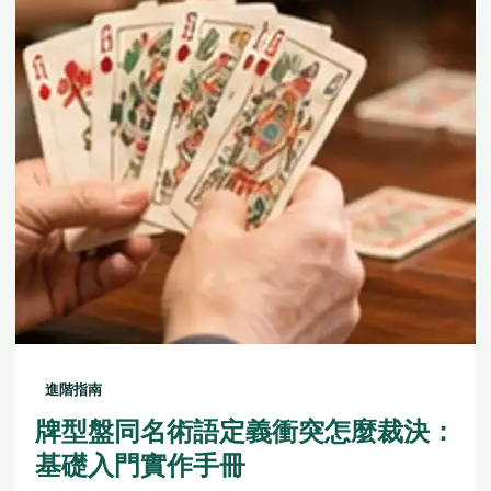
進階指南
牌型盤同名術語定義衝突怎麼裁決：
基礎入門實作手冊