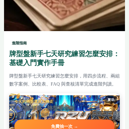
進階指南
牌型盤新手七天研究練習怎麼安排：
基礎入門實作手冊
牌型盤新手七天研究練習怎麼安排，用四步流程、兩組
數字案例、比較表、FAQ 與查核清單完成進階判讀。
贊助
今天的轉盤還沒人轉走
天天轉好運，轉盤等你抽
單筆存款 3000 就送轉盤機會，最高 2888 每天都能中。
免費抽一次 →