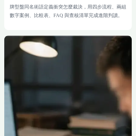
牌型盤同名術語定義衝突怎麼裁決，用四步流程、兩組
數字案例、比較表、FAQ 與查核清單完成進階判讀。