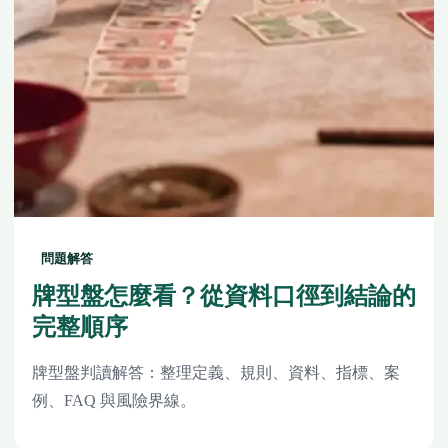
問題解答
牌型盤怎麼看？從資料口徑到結論的
完整順序
牌型盤判讀解答：整理定義、規則、資料、指標、案
例、FAQ 與風險界線。