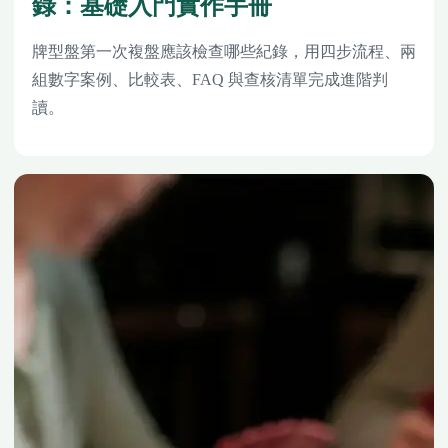
錄：基礎入門實作手冊
牌型盤第一次複盤應該檢查哪些紀錄，用四步流程、兩
組數字案例、比較表、FAQ 與查核清單完成進階判
讀。