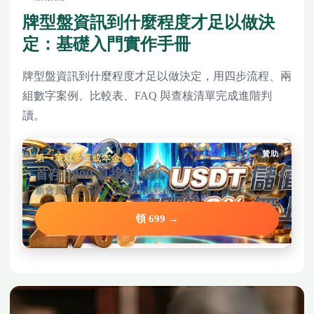
牌型盤資訊到什麼程度才足以做決
定：基礎入門實作手冊
牌型盤資訊到什麼程度才足以做決定，用四步流程、兩
組數字案例、比較表、FAQ 與查核清單完成進階判
讀。
贊助
第一筆就多三成本金
首存 2000 直接送 699
新會員限定加碼，碼量只要彩金五倍，領完就能玩。
領 699 →