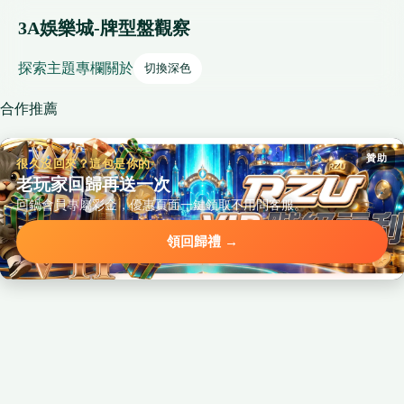
3A娛樂城-牌型盤觀察
探索
主題
專欄
關於
切換深色
合作推薦
贊助
很久沒回來？這包是你的
老玩家回歸再送一次
回鍋會員專屬彩金，優惠頁面一鍵領取不用問客服。
領回歸禮 →