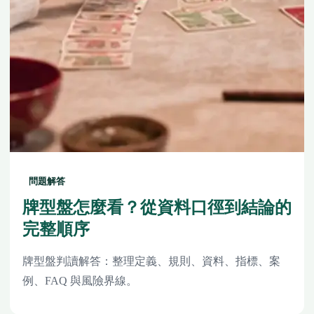
問題解答
牌型盤怎麼看？從資料口徑到結論的
完整順序
牌型盤判讀解答：整理定義、規則、資料、指標、案
例、FAQ 與風險界線。