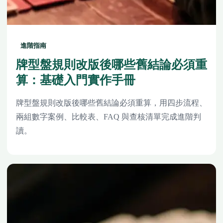
進階指南
牌型盤規則改版後哪些舊結論必須重
算：基礎入門實作手冊
牌型盤規則改版後哪些舊結論必須重算，用四步流程、
兩組數字案例、比較表、FAQ 與查核清單完成進階判
讀。